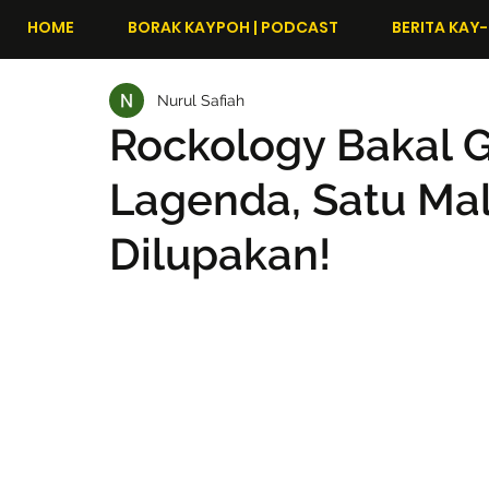
HOME
BORAK KAYPOH | PODCAST
BERITA KAY-
Nurul Safiah
Rockology Bakal G
Lagenda, Satu Ma
Dilupakan!