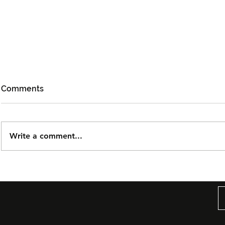
Comments
Write a comment...
Björn Again Kembali ke
Noh Salleh
Kuala Lumpur, Janji Malam
Orkestra B
Penuh Nostalgia Buat
Suwito Pa
Peminat ABBA