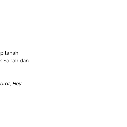
p tanah 
k Sabah dan 
Darat
, 
Hey 