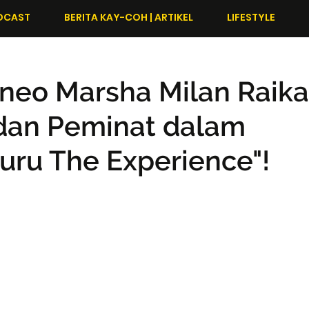
DCAST
BERITA KAY-COH | ARTIKEL
LIFESTYLE
neo Marsha Milan Raik
dan Peminat dalam
ru The Experience"!