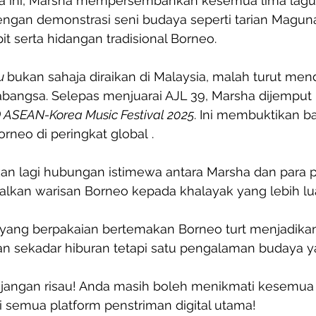
wa ini, Marsha mempersembahkan kesemua lima lagu
dengan demonstrasi seni budaya seperti tarian Magun
 serta hidangan tradisional Borneo. 
u 
bukan sahaja diraikan di Malaysia, malah turut men
rabangsa. Selepas menjuarai AJL 39, Marsha dijemput
ASEAN-Korea Music Festival 2025
. Ini membuktikan b
neo di peringkat global . 
an lagi hubungan istimewa antara Marsha dan para 
kan warisan Borneo kepada khalayak yang lebih lu
yang berpakaian bertemakan Borneo turt menjadikan s
 sekadar hiburan tetapi satu pengalaman budaya ya
, jangan risau! Anda masih boleh menikmati kesemua 
di semua platform penstriman digital utama!