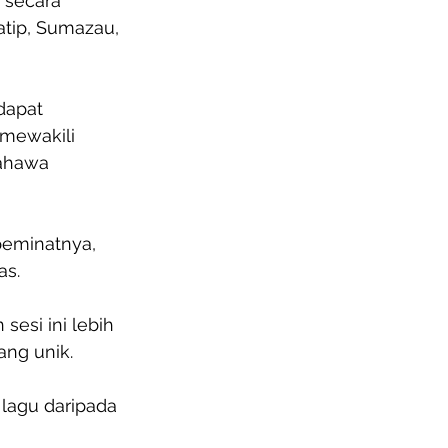
 secara 
atip, Sumazau, 
dapat 
 mewakili 
ahawa 
peminatnya, 
as.
esi ini lebih 
ng unik.
lagu daripada 