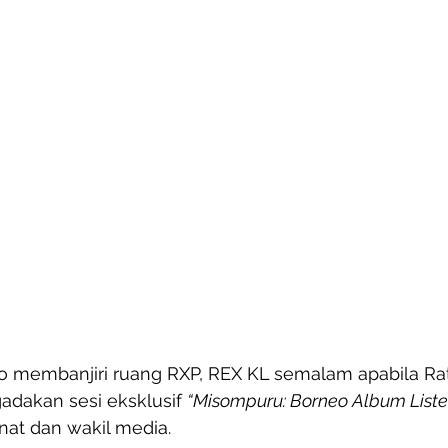
 membanjiri ruang RXP, REX KL semalam apabila Rat
dakan sesi eksklusif 
“Misompuru: Borneo Album Listen
at dan wakil media.