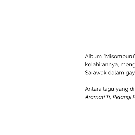
Album “Misompuru” 
kelahirannya, men
Sarawak dalam gay
Antara lagu yang d
Aramati Ti
, 
Pelangi P