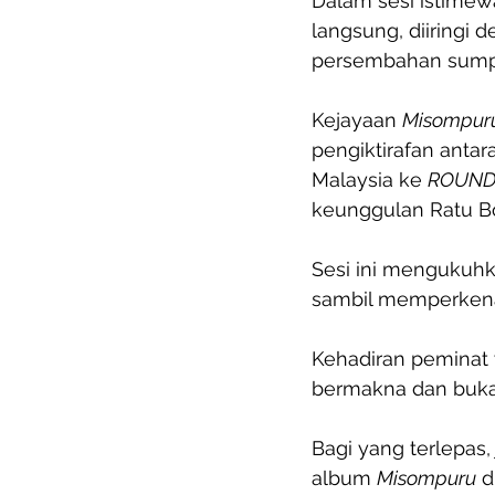
Dalam sesi istime
langsung, diiringi 
persembahan sumpit
Kejayaan 
Misompur
pengiktirafan anta
Malaysia ke 
ROUND 
keunggulan Ratu Bor
Sesi ini mengukuhk
sambil memperkenal
Kehadiran peminat 
bermakna dan bukan
Bagi yang terlepas
album 
Misompuru
 