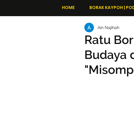
HOME
BORAK KAYPOH | PO
Ain Najihah
Ratu Bor
Budaya 
"Misompu