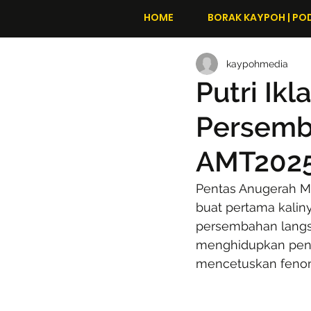
HOME
BORAK KAYPOH | PO
kaypohmedia
Putri Ik
Persemba
AMT202
Pentas Anugerah Me
buat pertama kalinya
persembahan langsung
menghidupkan pent
mencetuskan fenom