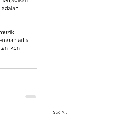
 menjadikan 
 adalah 
muzik 
emuan artis 
lan ikon 
.
See All