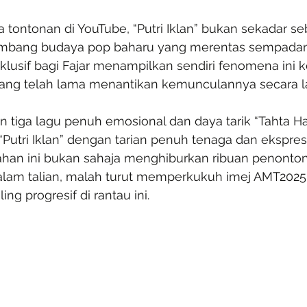
a tontonan di YouTube, “Putri Iklan” bukan sekadar se
ombang budaya pop baharu yang merentas sempadan
klusif bagi Fajar menampilkan sendiri fenomena ini 
yang telah lama menantikan kemunculannya secara l
tiga lagu penuh emosional dan daya tarik “Tahta Hat
 “Putri Iklan” dengan tarian penuh tenaga dan ekspres
an ini bukan sahaja menghiburkan ribuan penonton
 dalam talian, malah turut memperkukuh imej AMT2025
ing progresif di rantau ini.