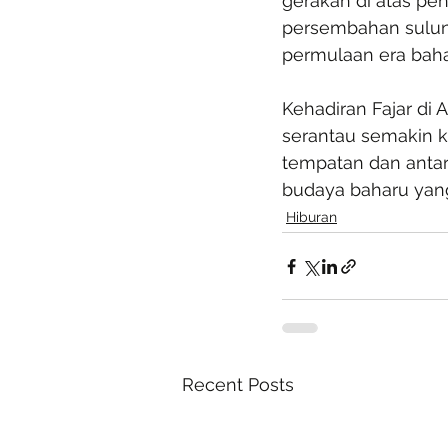
gerakan di atas pen
persembahan sulung
permulaan era baha
Kehadiran Fajar d
serantau semakin ka
tempatan dan antar
budaya baharu yan
Hiburan
Recent Posts