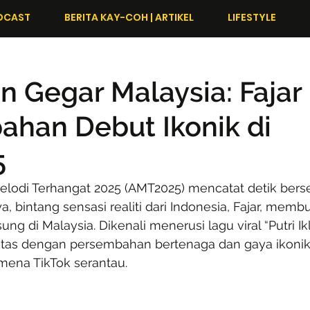
DCAST
BERITA KAY-COH | ARTIKEL
LIFESTYLE
lan Gegar Malaysia: Fajar
han Debut Ikonik di
5
lodi Terhangat 2025 (AMT2025) mencatat detik berse
, bintang sensasi realiti dari Indonesia, Fajar, membu
 di Malaysia. Dikenali menerusi lagu viral “Putri Ikla
as dengan persembahan bertenaga dan gaya ikonik 
ena TikTok serantau.