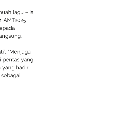
buah lagu – ia 
. AMT2025 
kepada 
angsung.
i”, “Menjaga 
i pentas yang 
 yang hadir 
 sebagai 