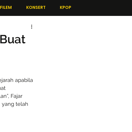
FILEM
KONSERT
KPOP
 Buat
jarah apabila 
at 
n”, Fajar 
yang telah 