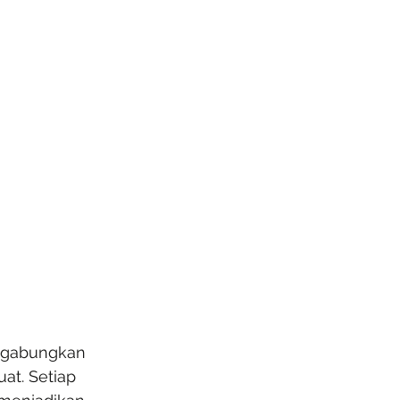
ggabungkan 
at. Setiap 