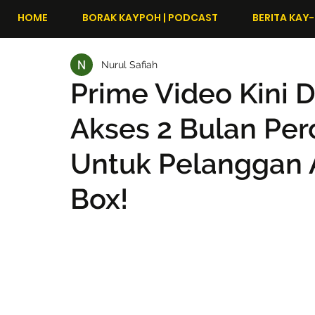
HOME
BORAK KAYPOH | PODCAST
BERITA KAY-
Nurul Safiah
Prime Video Kini D
Akses 2 Bulan Per
Untuk Pelanggan A
Box!