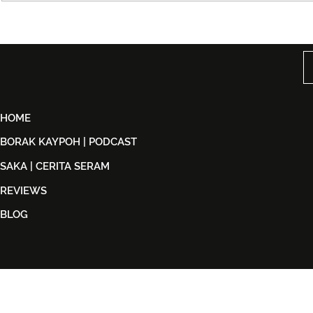
Björn Again Kembali ke
Tiket Pute
Kuala Lumpur, Janji Malam
Ledang The
Penuh Nostalgia Buat
Dijual Ber
Peminat ABBA
2026
HOME
BORAK KAYPOH | PODCAST
SAKA | CERITA SERAM
REVIEWS
BLOG