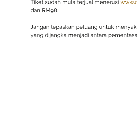
Tiket sudah mula terjual menerusi 
www.o
dan RM98.
Jangan lepaskan peluang untuk menyaks
yang dijangka menjadi antara pementasan