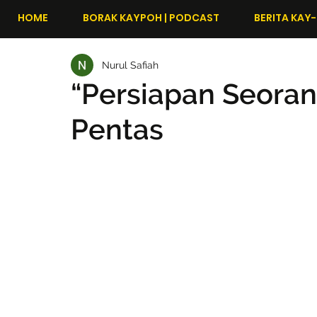
HOME
BORAK KAYPOH | PODCAST
BERITA KAY-
Nurul Safiah
“Persiapan Seoran
Pentas