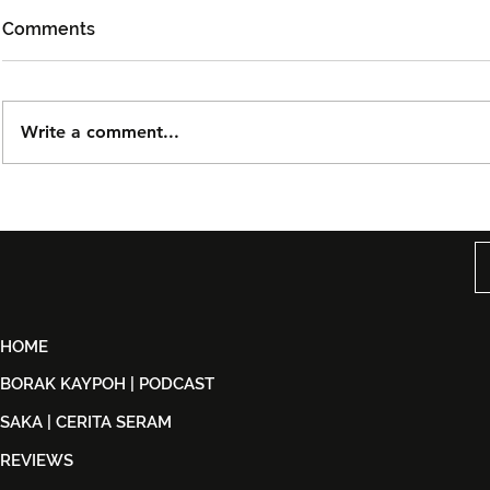
Comments
Write a comment...
Tiket Puteri Gunung
Teater Muzi
Ledang The Musical Rasmi
Hidupkan K
Dijual Bermula 21 Ogos
Agung Di P
2026
HOME
BORAK KAYPOH | PODCAST
SAKA | CERITA SERAM
REVIEWS