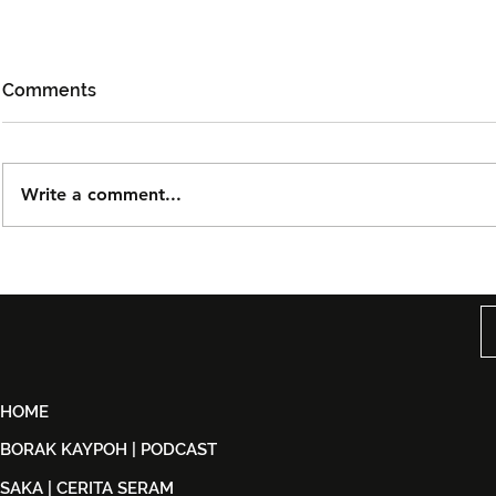
Comments
Write a comment...
DOLLA Kembali Dengan
Kidd Santh
'G.O.A.T', Pertaruh
Level Lain’,
Kolaborasi Bersama F.Hero
Malaysia S
Untuk Era Baharu
di India
HOME
BORAK KAYPOH | PODCAST
SAKA | CERITA SERAM