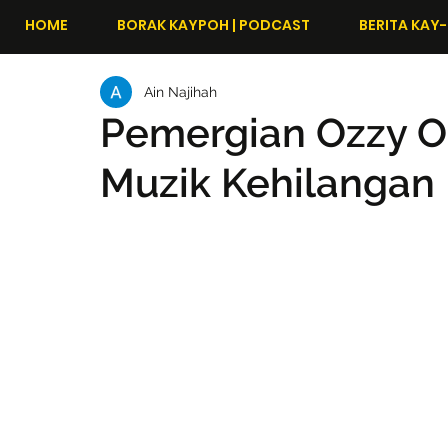
HOME
BORAK KAYPOH | PODCAST
BERITA KAY-
Ain Najihah
Pemergian Ozzy O
Muzik Kehilangan 