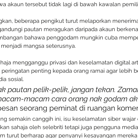
a akaun tersebut tidak lagi di bawah kawalan pemili
an, beberapa pengikut turut melaporkan menerima
andungi pautan meragukan daripada akaun berkenaan
mbangan bahawa penggodam mungkin cuba mempe
k menjadi mangsa seterusnya.
ahaja mengganggu privasi dan keselamatan digital arti
i peringatan penting kepada orang ramai agar lebih be
ia sosial.
k pautan pelik-pelik, jangan tekan. Zama
 macam-macam cara orang nak godam aka
pesan seorang peminat di ruangan kome
ang semakin canggih ini, isu keselamatan siber wajar d
ukan sahaja oleh selebriti tetapi juga pengguna media
m turut berharap agar penyanyi kesayangan mereka 