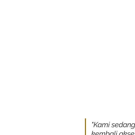
"Kami sedan
kembali akse