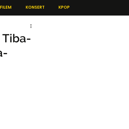
FILEM
KONSERT
KPOP
 Tiba-
a-