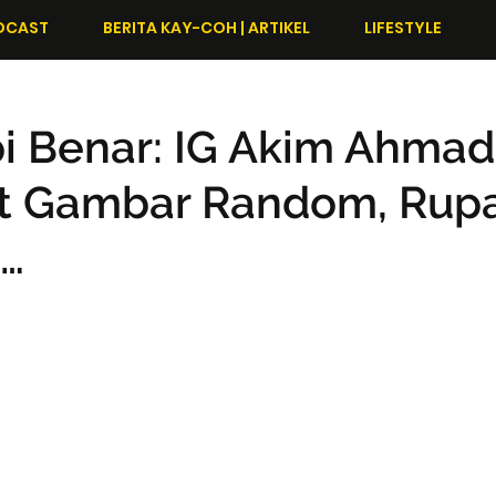
DCAST
BERITA KAY-COH | ARTIKEL
LIFESTYLE
pi Benar: IG Akim Ahmad
st Gambar Random, Rup
…