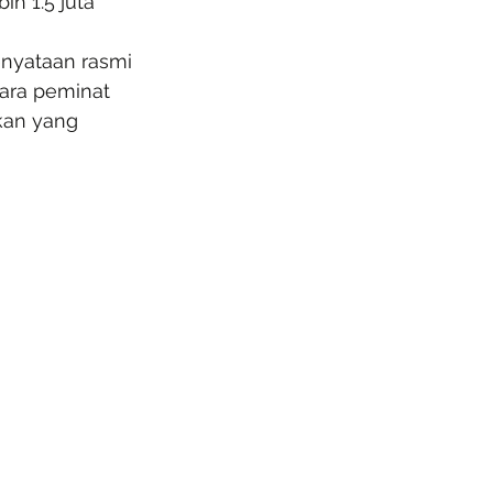
h 1.5 juta 
enyataan rasmi 
ara peminat 
kan yang 