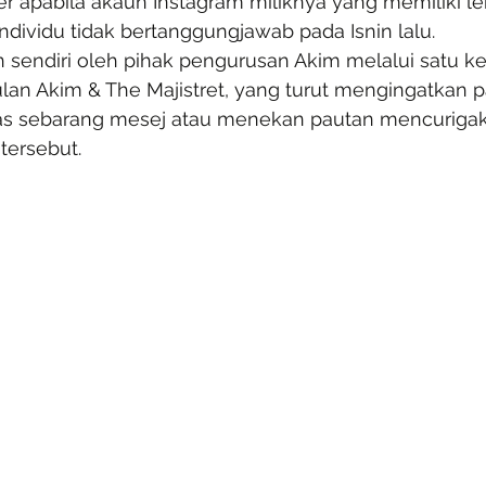
er apabila akaun Instagram miliknya yang memiliki lebi
dividu tidak bertanggungjawab pada Isnin lalu.
n sendiri oleh pihak pengurusan Akim melalui satu k
lan Akim & The Majistret, yang turut mengingatkan p
as sebarang mesej atau menekan pautan mencuriga
 tersebut.