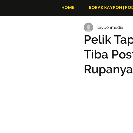
HOME
BORAK KAYPOH | PO
kaypohmedia
Pelik Ta
Tiba Po
Rupanya