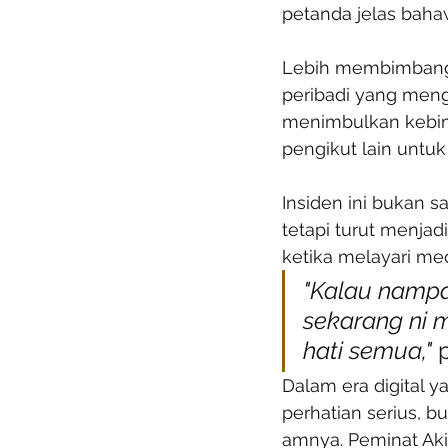
petanda jelas bahaw
Lebih membimbangk
peribadi yang meng
menimbulkan kebi
pengikut lain untu
Insiden ini bukan s
tetapi turut menjad
ketika melayari med
"Kalau nampa
sekarang ni
hati semua,"
 
Dalam era digital y
perhatian serius, b
amnya. Peminat Aki