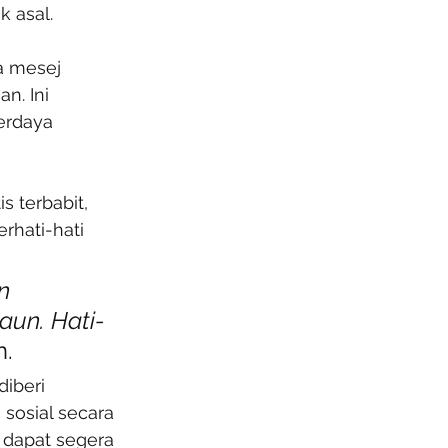
k asal.
 mesej 
. Ini 
rdaya 
s terbabit, 
rhati-hati 
n 
un. Hati-
n.
iberi 
 sosial secara 
dapat segera 