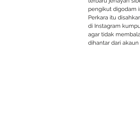
terbaru jenayah sib
pengikut digodam in
Perkara itu disahka
di Instagram kumpu
agar tidak membal
dihantar dari akaun