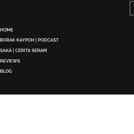
Penuh Nostalgia Buat
Dijual Ber
Peminat ABBA
2026
HOME
BORAK KAYPOH | PODCAST
SAKA | CERITA SERAM
REVIEWS
BLOG