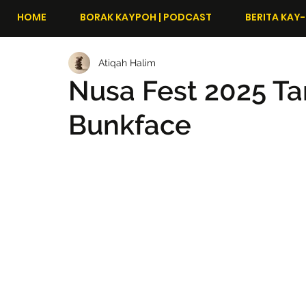
HOME
BORAK KAYPOH | PODCAST
BERITA KAY-
Atiqah Halim
Nusa Fest 2025 Ta
Bunkface