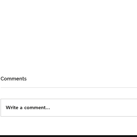
Comments
Write a comment...
Björn Again Kembali ke
Tiket Pute
Kuala Lumpur, Janji Malam
Ledang The