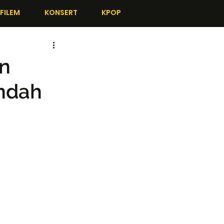
FILEM
KONSERT
KPOP
n
ndah