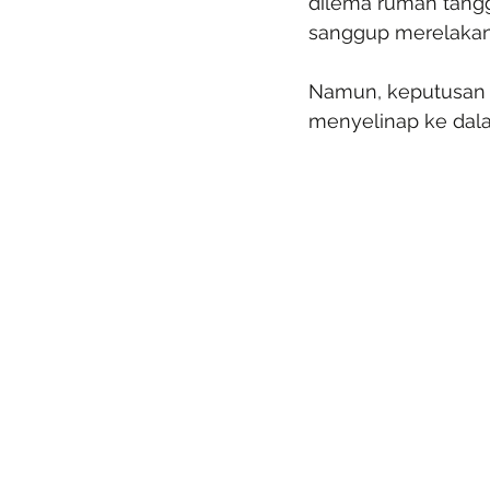
dilema rumah tangg
sanggup merelakan 
Namun, keputusan 
menyelinap ke dal