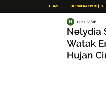
HOME
BORAK KAYPOH | PO
Nurul Safiah
Nelydia
Watak E
Hujan Ci