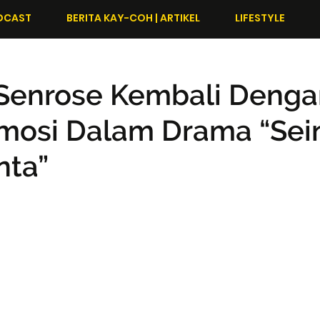
DCAST
BERITA KAY-COH | ARTIKEL
LIFESTYLE
 Senrose Kembali Denga
mosi Dalam Drama “Sei
nta”