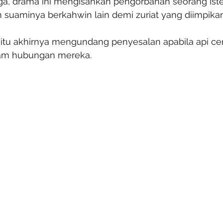
a, drama ini mengisahkan pengorbanan seorang iste
suaminya berkahwin lain demi zuriat yang diimpikan
itu akhirnya mengundang penyesalan apabila api c
am hubungan mereka.