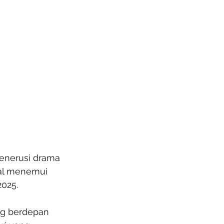
enerusi drama 
kal menemui 
2025.
g berdepan 