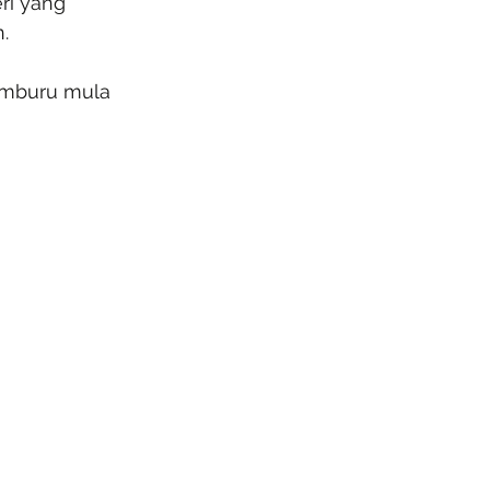
ri yang 
.
emburu mula 