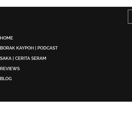
'G.O.A.T', Pertaruh
Level Lain’,
Kolaborasi Bersama F.Hero
Malaysia S
Untuk Era Baharu
di India
HOME
BORAK KAYPOH | PODCAST
SAKA | CERITA SERAM
REVIEWS
BLOG