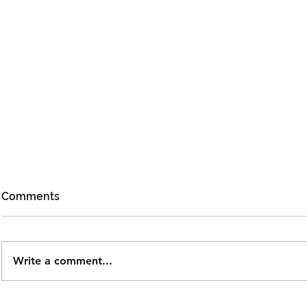
Comments
Write a comment...
DOLLA Kembali Dengan
Kidd Santh