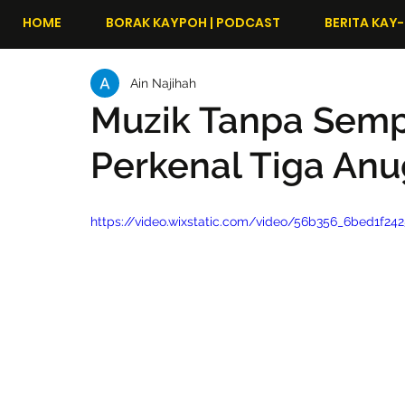
HOME
BORAK KAYPOH | PODCAST
BERITA KAY-
Ain Najihah
Muzik Tanpa Semp
Perkenal Tiga An
https://video.wixstatic.com/video/56b356_6bed1f2