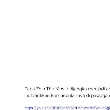
Papa Zola The Movie dijangka menjadi an
ini. Nantikan kemunculannya di pawagam
https://youtu.be/JDJDkld6f48?si=KctVwlcaFwcucGgj