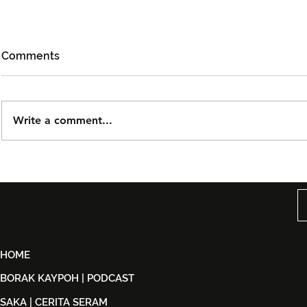
Comments
Write a comment...
Mojoku Hilang! Satukan
Pemenang 
Cinta, Komedi dan
Akademi Ma
Keindahan Perlis
Michelle Y
Menerusi Fi
HOME
BORAK KAYPOH | PODCAST
SAKA | CERITA SERAM