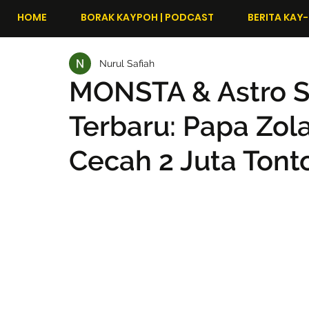
HOME
BORAK KAYPOH | PODCAST
BERITA KAY-
Nurul Safiah
MONSTA & Astro 
Terbaru: Papa Zol
Cecah 2 Juta Ton