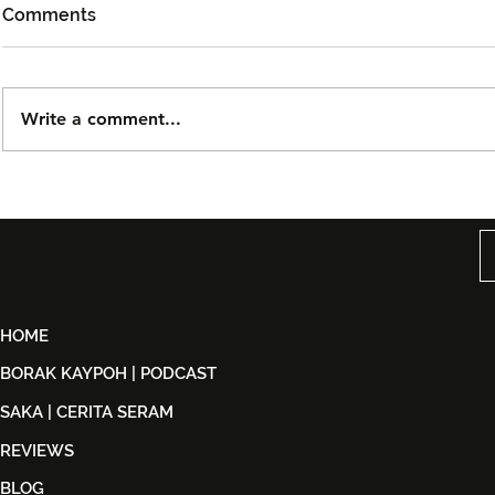
Comments
Write a comment...
DOLLA Kembali Dengan
Kidd Santh
'G.O.A.T', Pertaruh
Level Lain’,
Kolaborasi Bersama F.Hero
Malaysia S
Untuk Era Baharu
di India
HOME
BORAK KAYPOH | PODCAST
SAKA | CERITA SERAM
REVIEWS
BLOG