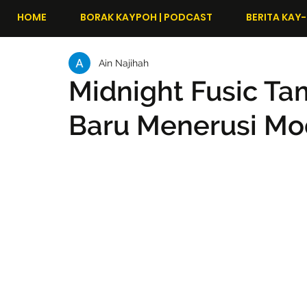
HOME
BORAK KAYPOH | PODCAST
BERITA KAY-
Ain Najihah
Midnight Fusic Ta
Baru Menerusi Mo