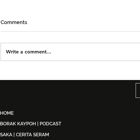
Comments
Write a comment...
Björn Again Kembali ke
Tiket Pute
Kuala Lumpur, Janji Malam
Ledang The
Penuh Nostalgia Buat
Dijual Ber
Peminat ABBA
2026
HOME
BORAK KAYPOH | PODCAST
SAKA | CERITA SERAM