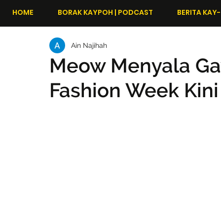
HOME
BORAK KAYPOH | PODCAST
BERITA KAY-
Ain Najihah
Meow Menyala Ga
Fashion Week Kini 