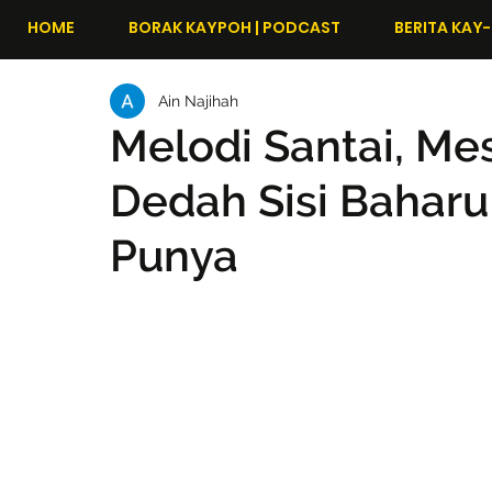
HOME
BORAK KAYPOH | PODCAST
BERITA KAY-
Ain Najihah
Melodi Santai, Mes
Dedah Sisi Bahar
Punya