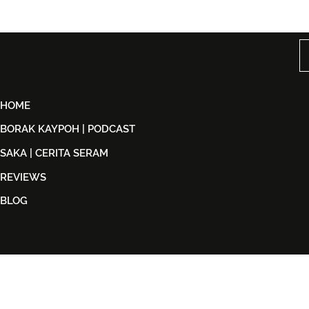
DOLLA Kembali Dengan
Kidd Santh
'G.O.A.T', Pertaruh
Level Lain’,
Kolaborasi Bersama F.Hero
Malaysia S
Untuk Era Baharu
di India
HOME
BORAK KAYPOH | PODCAST
SAKA | CERITA SERAM
REVIEWS
BLOG