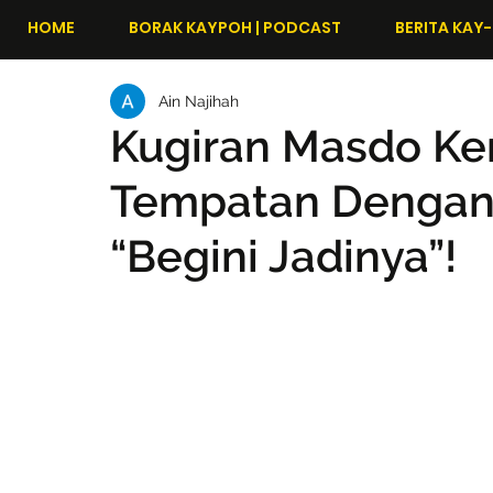
HOME
BORAK KAYPOH | PODCAST
BERITA KAY-
Ain Najihah
Kugiran Masdo Ke
Tempatan Dengan 
“Begini Jadinya”!