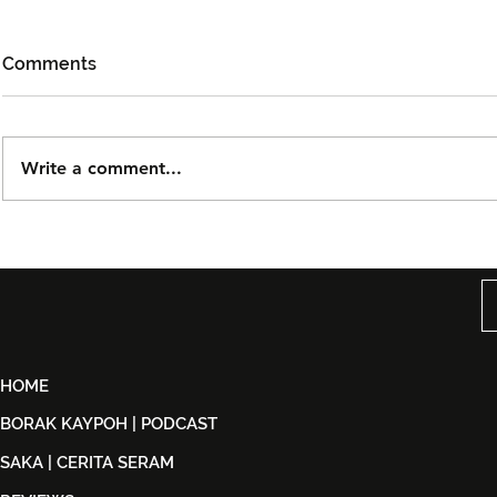
Comments
Write a comment...
DOLLA Kembali Dengan
Kidd Santh
'G.O.A.T', Pertaruh
Level Lain’,
Kolaborasi Bersama F.Hero
Malaysia S
Untuk Era Baharu
di India
HOME
BORAK KAYPOH | PODCAST
SAKA | CERITA SERAM