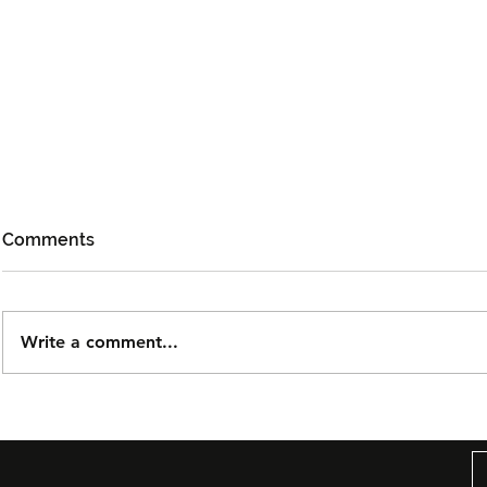
Comments
Write a comment...
DOLLA Kembali Dengan
Kidd Santh
'G.O.A.T', Pertaruh
Level Lain’,
Kolaborasi Bersama F.Hero
Malaysia S
Untuk Era Baharu
di India