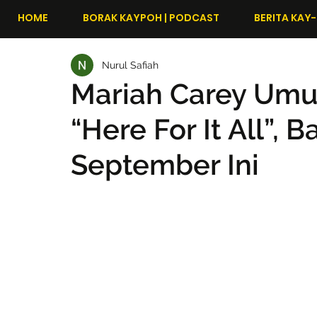
HOME
BORAK KAYPOH | PODCAST
BERITA KAY-
Nurul Safiah
Mariah Carey Um
“Here For It All”, 
September Ini