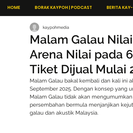
HOME
BORAK KAYPOH | PODCAST
BERITA KAY-
kaypohmedia
Malam Galau Nila
Arena Nilai pada 
Tiket Dijual Mulai 
Malam Galau bakal kembali dan kali ini a
September 2025. Dengan konsep yang uni
Malam Galau tidak akan mengumumkan se
persembahan bermula menjanjikan kejut
galau dan akustik Malaysia.