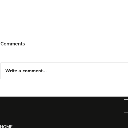
Comments
Write a comment...
Björn Again Kembali ke
Tiket Pute
Kuala Lumpur, Janji Malam
Ledang The
Penuh Nostalgia Buat
Dijual Ber
Peminat ABBA
2026
HOME