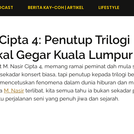
DCAST
BERITA KAY-COH | ARTIKEL
LIFESTYLE
Cipta 4: Penutup Trilogi
kal Gegar Kuala Lumpur
t M. Nasir Cipta 4, memang ramai peminat dah mula s
n sekadar konsert biasa, tapi penutup kepada trilogi b
h mencetuskan fenomena dalam dunia hiburan dan m
a 
M. Nasir
 terlibat, kita semua tahu ia bukan sekada
atu perjalanan seni yang penuh jiwa dan sejarah.