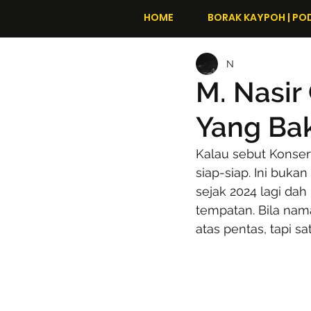
HOME
BORAK KAYPOH | PO
N
M. Nasir 
Yang Ba
Kalau sebut Konser
siap-siap. Ini buka
sejak 2024 lagi da
tempatan. Bila nam
atas pentas, tapi s