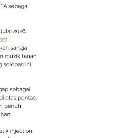
TA sebagai 
ulai 2026, 
ent
, 
kan sahaja 
ri muzik tanah 
selepas ini, 
ggap sebagai 
i atas pentas. 
m penuh 
ahan.
ik injection, 