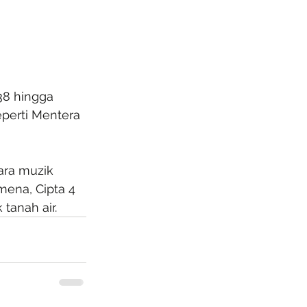
38 hingga 
perti Mentera 
ara muzik 
mena, Cipta 4 
tanah air.