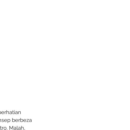
perhatian 
nsep berbeza 
ro. Malah, 