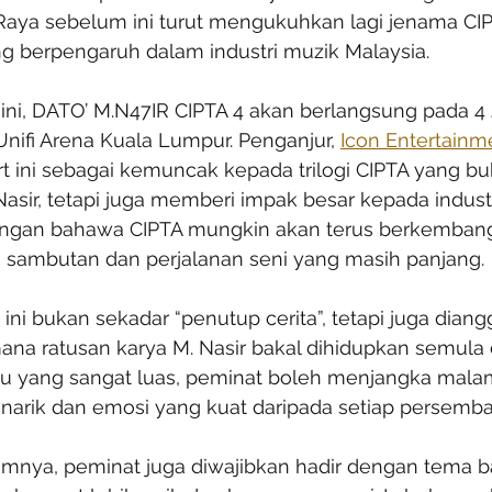
Raya sebelum ini turut mengukuhkan lagi jenama CIP
ng berpengaruh dalam industri muzik Malaysia.
 ini, DATO’ M.N47IR CIPTA 4 akan berlangsung pada 4 J
nifi Arena Kuala Lumpur. Penganjur, 
Icon Entertainm
t ini sebagai kemuncak kepada trilogi CIPTA yang bu
asir, tetapi juga memberi impak besar kepada indust
yangan bahawa CIPTA mungkin akan terus berkembang 
sambutan dan perjalanan seni yang masih panjang.
 ini bukan sekadar “penutup cerita”, tetapi juga dian
na ratusan karya M. Nasir bakal dihidupkan semula d
gu yang sangat luas, peminat boleh menjangka mala
menarik dan emosi yang kuat daripada setiap persemb
umnya, peminat juga diwajibkan hadir dengan tema bat