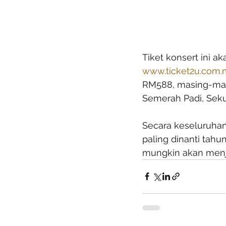
Tiket konsert ini ak
www.ticket2u.com.
RM588, masing-masi
Semerah Padi, Seku
Secara keseluruhan,
paling dinanti tahu
mungkin akan menja