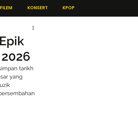
FILEM
KONSERT
KPOP
 Epik
 2026
impan tarikh 
esar yang 
uzik 
r persembahan 