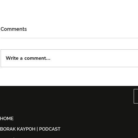
Comments
Write a comment...
DOLLA Kembali Dengan
Kidd Santh
'G.O.A.T', Pertaruh
Level Lain’,
Kolaborasi Bersama F.Hero
Malaysia S
Untuk Era Baharu
di India
HOME
BORAK KAYPOH | PODCAST