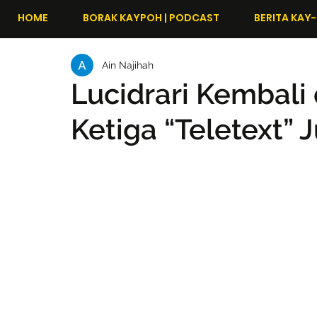
HOME
BORAK KAYPOH | PODCAST
BERITA KAY-
Ain Najihah
Lucidrari Kembal
Ketiga “Teletext” Ju