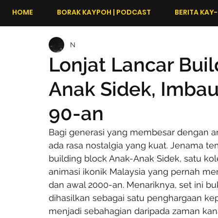
HOME
BORAK KAYPOH | PODCAST
BERITA KAY-
N
Lonjat Lancar Bui
Anak Sidek, Imbau
90-an
Bagi generasi yang membesar dengan an
ada rasa nostalgia yang kuat. Jenama t
building block Anak-Anak Sidek, satu kolek
animasi ikonik Malaysia yang pernah men
dan awal 2000-an. Menariknya, set ini bu
dihasilkan sebagai satu penghargaan ke
menjadi sebahagian daripada zaman kana