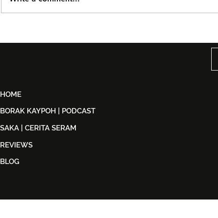
Taguwaruwa Kembali ke
Kuala Lump
KLFW 2026 Dengan Koleksi
Week 2026
Back in Black
Identiti Ma
‘Destinasi: 
HOME
BORAK KAYPOH | PODCAST
SAKA | CERITA SERAM
REVIEWS
BLOG