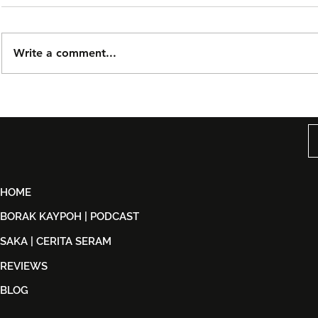
Write a comment...
Björn Again Kembali ke
Tiket Pute
Kuala Lumpur, Janji Malam
Ledang The
Penuh Nostalgia Buat
Dijual Ber
Peminat ABBA
2026
HOME
BORAK KAYPOH | PODCAST
SAKA | CERITA SERAM
REVIEWS
BLOG