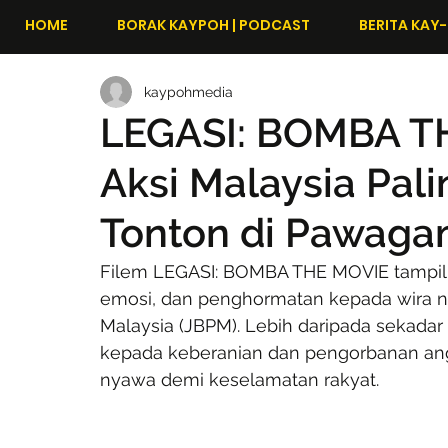
HOME
BORAK KAYPOH | PODCAST
BERITA KAY-
kaypohmedia
LEGASI: BOMBA TH
Aksi Malaysia Pali
Tonton di Pawaga
Filem LEGASI: BOMBA THE MOVIE tampil s
emosi, dan penghormatan kepada wira n
Malaysia (JBPM). Lebih daripada sekadar
kepada keberanian dan pengorbanan an
nyawa demi keselamatan rakyat.