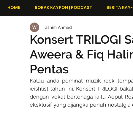
HOME
BORAK KAYPOH | PODCAST
BERITA KAY-
Tasnim Ahmad
Konsert TRILOGI S
Aweera & Fiq Hal
Pentas
Kalau anda peminat muzik rock tempat
wishlist tahun ini. Konsert TRILOGI ba
dengan vokal bertenaga iaitu Aepul Ro
eksklusif yang dijangka penuh nostalgia 