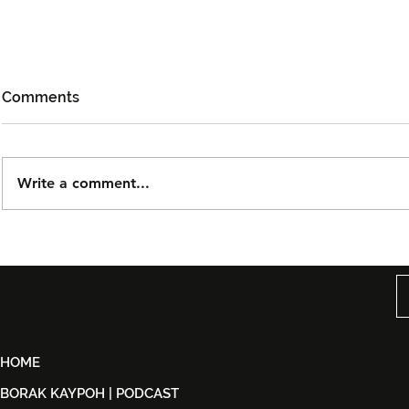
Comments
Write a comment...
Björn Again Kembali ke
Tiket Pute
Kuala Lumpur, Janji Malam
Ledang The
Penuh Nostalgia Buat
Dijual Ber
Peminat ABBA
2026
HOME
BORAK KAYPOH | PODCAST