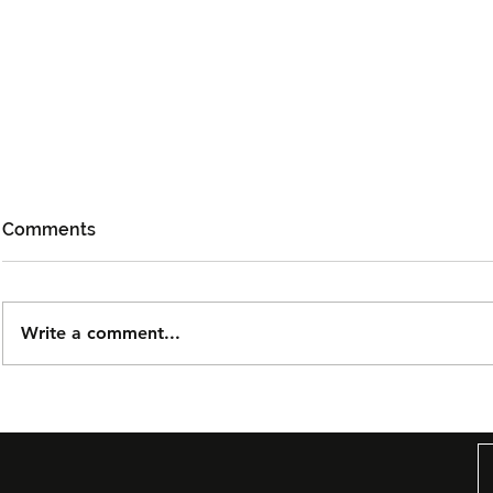
Comments
Write a comment...
Cheng Lei Bakal Temui
Aliff Aziz,
Peminat Malaysia di iQIYI
Elisya San
STARSHIP 2026
Dalam Mad