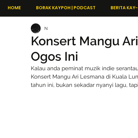
HOME
BORAK KAYPOH | PODCAST
BERITA KAY-
N
Konsert Mangu Ari
Ogos Ini
Kalau anda peminat muzik indie serantau,
Konsert Mangu Ari Lesmana di Kuala Lumpu
tahun ini, bukan sekadar nyanyi lagu, t