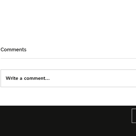
Comments
Write a comment...
Björn Again Kembali ke
Tiket Pute
Kuala Lumpur, Janji Malam
Ledang The
Penuh Nostalgia Buat
Dijual Ber
Peminat ABBA
2026