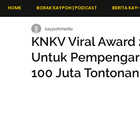
HOME
BORAK KAYPOH | PODCAST
BERITA KAY-
kaypohmedia
KNKV Viral Award 
Untuk Pempengaruh
100 Juta Tontonan