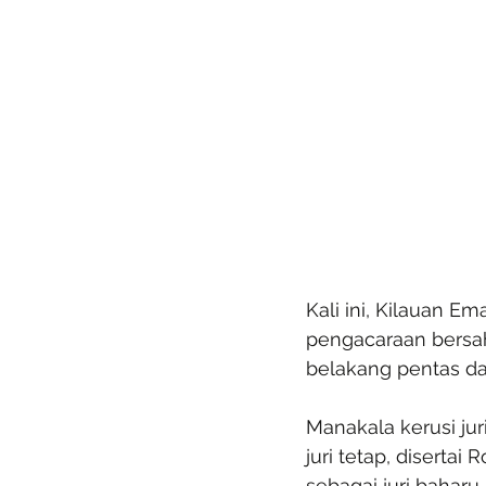
Kali ini, Kilauan 
pengacaraan bersah
belakang pentas d
Manakala kerusi jur
juri tetap, diserta
sebagai juri baharu.