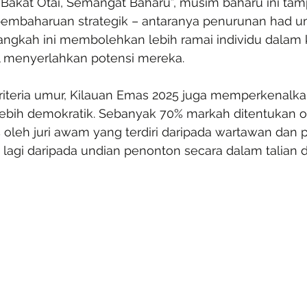
akat Otai, Semangat Baharu”, musim baharu ini tampi
embaharuan strategik – antaranya penurunan had um
angkah ini membolehkan lebih ramai individu dalam 
il menyerlahkan potensi mereka.
riteria umur, Kilauan Emas 2025 juga memperkenalka
bih demokratik. Sebanyak 70% markah ditentukan ol
0% oleh juri awam yang terdiri daripada wartawan dan
% lagi daripada undian penonton secara dalam talian 