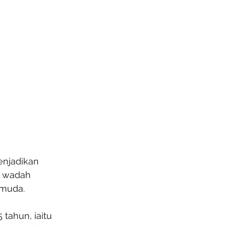
enjadikan 
u wadah 
 muda.
tahun, iaitu 