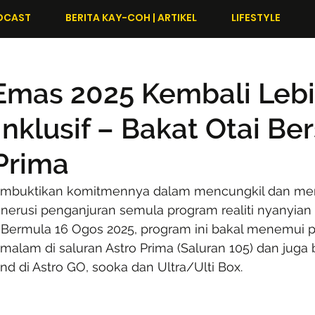
DCAST
BERITA KAY-COH | ARTIKEL
LIFESTYLE
Emas 2025 Kembali Leb
Inklusif – Bakat Otai Ber
 Prima
 membuktikan komitmennya dalam mencungkil dan me
erusi penganjuran semula program realiti nyanyian i
 Bermula 16 Ogos 2025, program ini bakal menemui 
 malam di saluran Astro Prima (Saluran 105) dan juga 
 di Astro GO, sooka dan Ultra/Ulti Box.