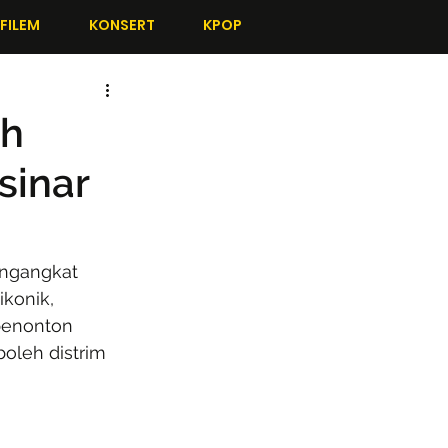
FILEM
KONSERT
KPOP
ih
sinar
ngangkat 
konik, 
penonton 
boleh distrim 