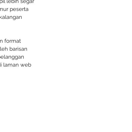
l lebih segar 
ur peserta 
kalangan 
n format 
eh barisan 
 pelanggan 
di laman web 