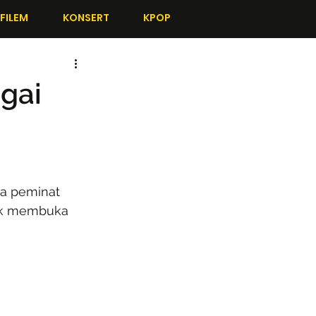
FILEM
KONSERT
KPOP
agai
a peminat 
tuk membuka 