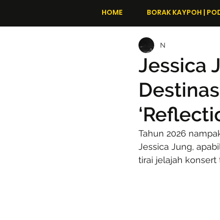
HOME
BORAK KAYPOH | PO
N
Jessica 
Destinas
‘Reflecti
Tahun 2026 nampak
Jessica Jung, apab
tirai jelajah konser