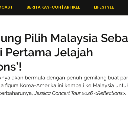
DCAST
BERITA KAY-COH | ARTIKEL
LIFESTYLE
Jung Pilih Malaysia Seb
i Pertama Jelajah
ons’!
nya akan bermula dengan penuh gemilang buat par
ila figura Korea-Amerika ini kembali ke Malaysia un
t terbaharunya, 
Jessica Concert Tour 2026 <Reflections>
.