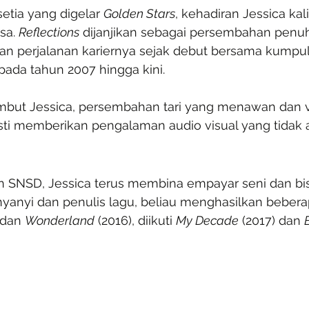
etia yang digelar 
Golden Stars
, kehadiran Jessica kali
sa. 
Reflections
 dijanjikan sebagai persembahan penu
kan perjalanan kariernya sejak debut bersama kumpula
pada tahun 2007 hingga kini.
but Jessica, persembahan tari yang menawan dan v
ti memberikan pengalaman audio visual yang tidak 
n SNSD, Jessica terus membina empayar seni dan bi
enyanyi dan penulis lagu, beliau menghasilkan bebera
 dan 
Wonderland
 (2016), diikuti 
My Decade
 (2017) dan 