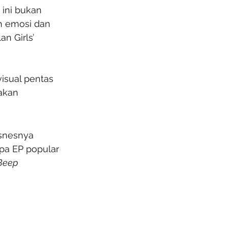
 ini bukan 
h emosi dan 
n Girls’ 
isual pentas 
akan 
snesnya 
pa EP popular 
Beep 