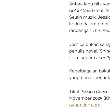
Antara lagu hits y
Got It? Good
 (feat. A
Selain muzik, Jessi
kedua dalam progra
rancangan 
The Trea
Jessica bukan saha
penulis novel “Shin
filem seperti 
Legall
Kepelbagaian baka
yang benar-benar la
Tiket 
Jessica Concer
November 2025 (Kh
rwgenting.com
.