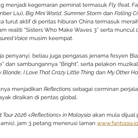
ang menjadi kegemaran peminat termasuk 
Fly
 (feat. F
mber Liu), 
Big Mini World
, 
Summer Storm
 dan 
Falling C
ca turut aktif di pentas hiburan China termasuk merai
m realiti “Sisters Who Make Waves 3” serta muncul 
sured Voice
 musim keempat.
ja penyanyi, beliau juga pengasas jenama fesyen Blan
e” dan sambungannya “Bright”, serta pelakon muzikal
y Blonde
, 
I Love That Crazy Little Thing
 dan 
My Other H
tnya menjadikan 
Reflections
 sebagai cerminan perjala
yak diraikan di pentas global.
t Tour 2026 <Reflections> in Malaysia
 akan mula dijual 
amis), jam 3 petang menerusi laman 
www.fantopia.i