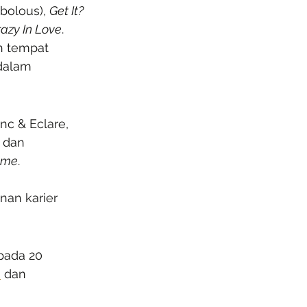
abolous), 
Get It? 
razy In Love
.
h tempat 
dalam 
c & Eclare, 
 dan 
ome
.
nan karier 
pada 20 
o
 dan 