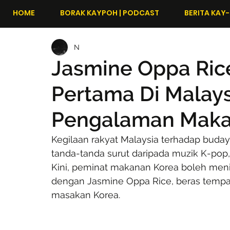
HOME
BORAK KAYPOH | PODCAST
BERITA KAY-
N
Jasmine Oppa Ric
Pertama Di Malay
Pengalaman Maka
Kegilaan rakyat Malaysia terhadap bud
tanda-tanda surut daripada muzik K-pop,
Kini, peminat makanan Korea boleh menik
dengan Jasmine Oppa Rice, beras tempat
masakan Korea.