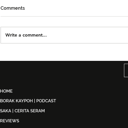
Comments
Write a comment...
Taguwaruwa Kembali ke
Kuala Lump
KLFW 2026 Dengan Koleksi
Week 2026
Back in Black
Identiti Ma
‘Destinasi: 
HOME
BORAK KAYPOH | PODCAST
SAKA | CERITA SERAM
REVIEWS