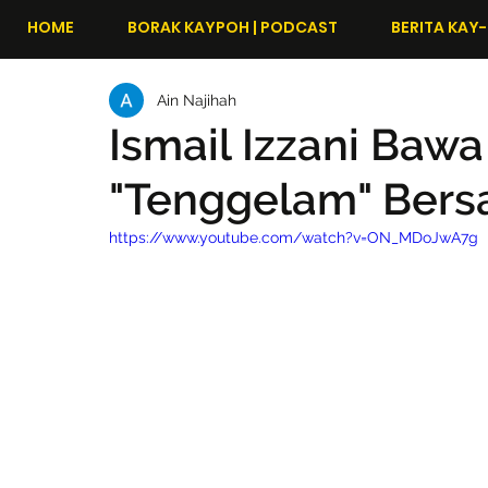
HOME
BORAK KAYPOH | PODCAST
BERITA KAY-
Ain Najihah
Ismail Izzani Baw
"Tenggelam" Ber
https://www.youtube.com/watch?v=ON_MDoJwA7g