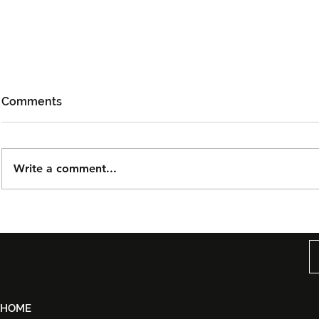
Comments
Write a comment...
DOLLA Kembali Dengan
Kidd Santh
'G.O.A.T', Pertaruh
Level Lain’,
Kolaborasi Bersama F.Hero
Malaysia S
Untuk Era Baharu
di India
HOME