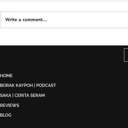
Write a comment...
Björn Again Kembali ke
Tiket Pute
Kuala Lumpur, Janji Malam
Ledang The
Penuh Nostalgia Buat
Dijual Ber
Peminat ABBA
2026
HOME
BORAK KAYPOH | PODCAST
SAKA | CERITA SERAM
REVIEWS
BLOG