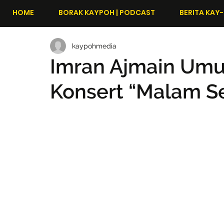
HOME
BORAK KAYPOH | PODCAST
BERITA KAY-
kaypohmedia
Imran Ajmain Umu
Konsert “Malam Se