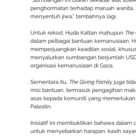
penghormatan terhadap maruah wanita, da
menyentuh jiwa,” tambahnya lagi.
Untuk rekod, Huda Kattan mahupun 
The 
dalam pelbagai bantuan kemanusiaan. Hud
memperjuangkan keadilan sosial, khususn
menyalurkan sumbangan berjumlah USD1 j
organisasi kemanusiaan di Gaza.
Sementara itu, 
The Giving Family
 juga ti
misi bantuan, termasuk pengagihan ma
asas kepada komuniti yang memerlukan  
Palestin.
Inisiatif ini membuktikan bahawa dalam 
untuk menyebarkan harapan, kasih sayang