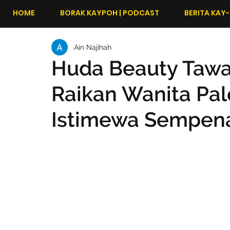
HOME
BORAK KAYPOH | PODCAST
BERITA KAY-
Ain Najihah
Huda Beauty Tawa
Raikan Wanita Pa
Istimewa Sempena A