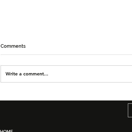
Comments
Write a comment...
Taguwaruwa Kembali ke
Kuala Lump
KLFW 2026 Dengan Koleksi
Week 2026
Back in Black
Identiti Ma
‘Destinasi: 
HOME