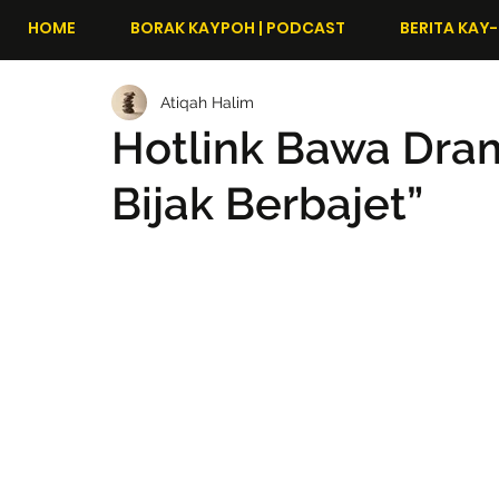
HOME
BORAK KAYPOH | PODCAST
BERITA KAY-
Atiqah Halim
Hotlink Bawa Dra
Bijak Berbajet”