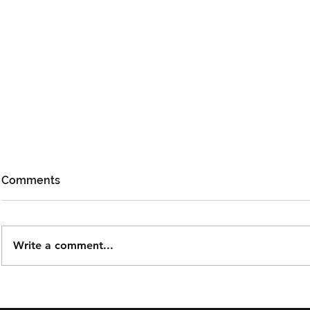
Comments
Write a comment...
Taguwaruwa Kembali ke
Cheng Lei 
KLFW 2026 Dengan Koleksi
Peminat Mal