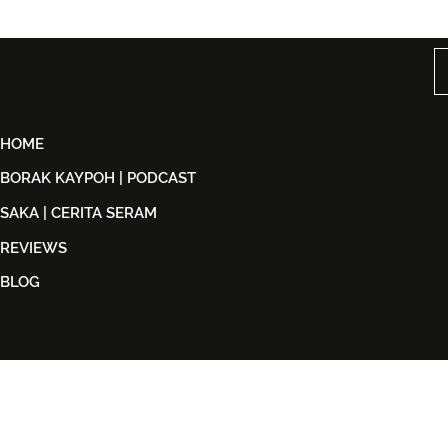
Björn Again Kembali ke
Tiket Pute
Kuala Lumpur, Janji Malam
Ledang The
Penuh Nostalgia Buat
Dijual Ber
Peminat ABBA
2026
HOME
BORAK KAYPOH | PODCAST
SAKA | CERITA SERAM
REVIEWS
BLOG