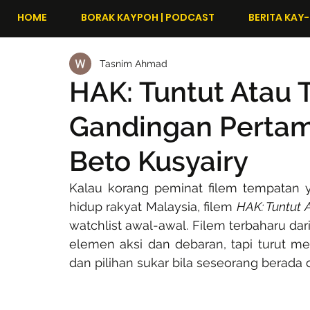
HOME
BORAK KAYPOH | PODCAST
BERITA KAY-
Tasnim Ahmad
HAK: Tuntut Atau
Gandingan Pertam
Beto Kusyairy
Kalau korang peminat filem tempatan y
hidup rakyat Malaysia, filem 
HAK: Tuntut 
watchlist awal-awal. Filem terbaharu dar
elemen aksi dan debaran, tapi turut me
dan pilihan sukar bila seseorang berada d