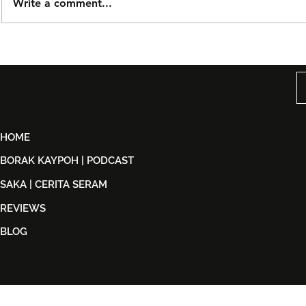
Write a comment...
Björn Again Kembali ke
Tiket Pute
Kuala Lumpur, Janji Malam
Ledang The
Penuh Nostalgia Buat
Dijual Ber
Peminat ABBA
2026
HOME
BORAK KAYPOH | PODCAST
SAKA | CERITA SERAM
REVIEWS
BLOG