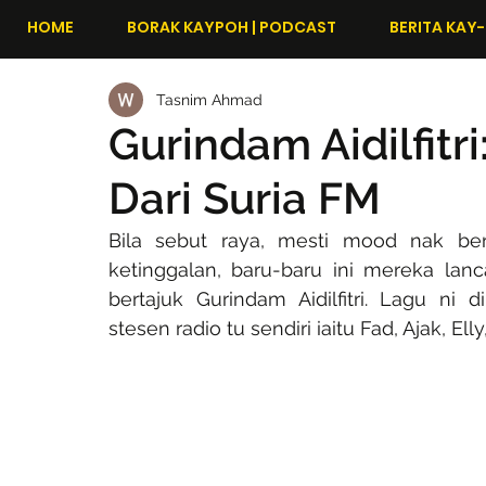
HOME
BORAK KAYPOH | PODCAST
BERITA KAY-
Tasnim Ahmad
Gurindam Aidilfitr
Dari Suria FM
Bila sebut raya, mesti mood nak be
ketinggalan, baru-baru ini mereka lan
bertajuk Gurindam Aidilfitri. Lagu ni 
stesen radio tu sendiri iaitu Fad, Ajak, Ell