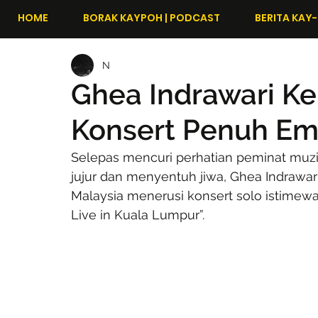
HOME
BORAK KAYPOH | PODCAST
BERITA KAY-
N
Ghea Indrawari K
Konsert Penuh Emo
Selepas mencuri perhatian peminat muzi
jujur dan menyentuh jiwa, Ghea Indrawar
Malaysia menerusi konsert solo istimew
Live in Kuala Lumpur”.