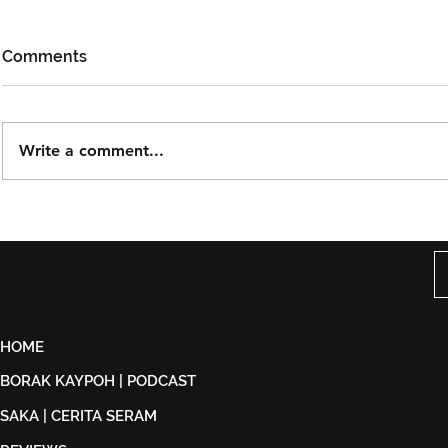
Comments
Write a comment...
Björn Again Kembali ke
Tiket Pute
Kuala Lumpur, Janji Malam
Ledang The
Penuh Nostalgia Buat
Dijual Ber
Peminat ABBA
2026
HOME
BORAK KAYPOH | PODCAST
SAKA | CERITA SERAM