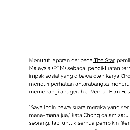
Menurut laporan daripada
 The Star
, pemi
Malaysia (PFM) sebagai pengiktirafan ter
impak sosial yang dibawa oleh karya Ch
mencuri perhatian antarabangsa menerusi
memenangi anugerah di Venice Film Fest
“Saya ingin bawa suara mereka yang serin
mana-mana jua,” kata Chong dalam satu k
seorang, tapi untuk semua pembikin fil