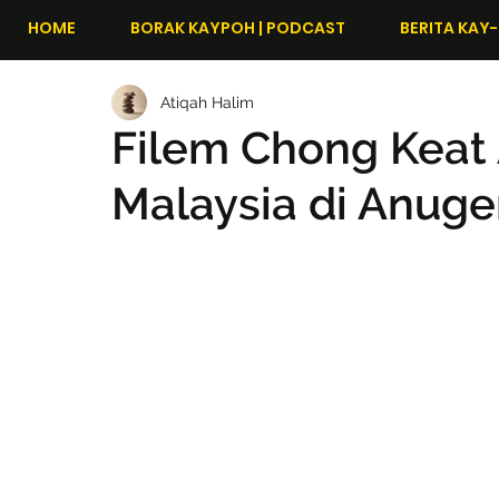
HOME
BORAK KAYPOH | PODCAST
BERITA KAY-
Atiqah Halim
Filem Chong Keat A
Malaysia di Anuge