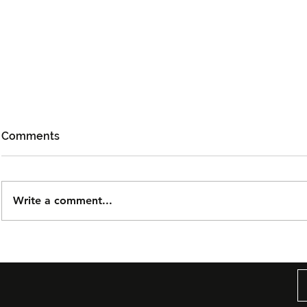
Comments
Write a comment...
Björn Again Kembali ke
Tiket Pute
Kuala Lumpur, Janji Malam
Ledang The
Penuh Nostalgia Buat
Dijual Ber
Peminat ABBA
2026