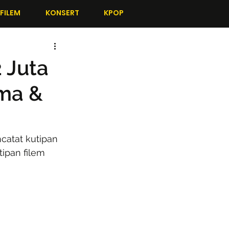
FILEM
KONSERT
KPOP
 Juta
ama &
catat kutipan 
ipan filem 