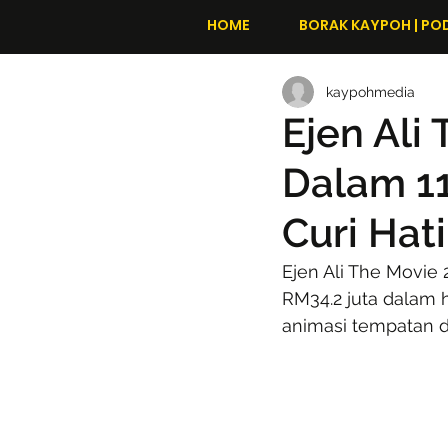
HOME
BORAK KAYPOH | PO
kaypohmedia
Ejen Ali
Dalam 11
Curi Hat
Ejen Ali The Movie
RM34.2 juta dalam 
animasi tempatan d