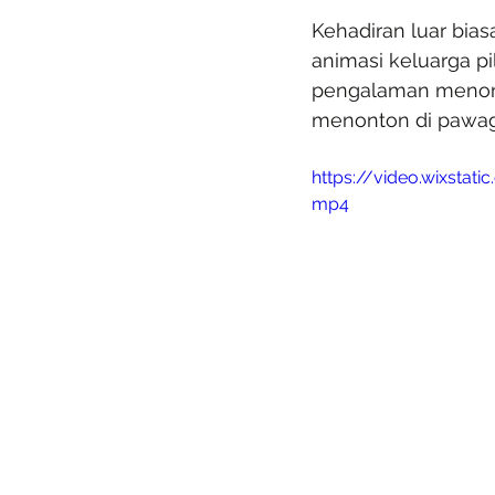
Kehadiran luar bia
animasi keluarga pi
pengalaman menonto
menonton di pawa
https://video.wixsta
mp4