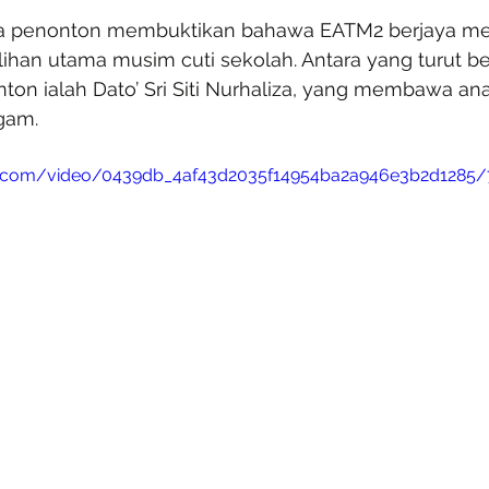
sa penonton membuktikan bahawa EATM2 berjaya men
lihan utama musim cuti sekolah. Antara yang turut be
n ialah Dato’ Sri Siti Nurhaliza, yang membawa ana
gam.
tic.com/video/0439db_4af43d2035f14954ba2a946e3b2d1285/