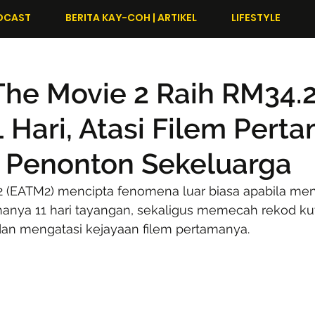
DCAST
BERITA KAY-COH | ARTIKEL
LIFESTYLE
 The Movie 2 Raih RM34.2
 Hari, Atasi Filem Pert
i Penonton Sekeluarga
 2 (EATM2) mencipta fenomena luar biasa apabila men
hanya 11 hari tayangan, sekaligus memecah rekod kut
an mengatasi kejayaan filem pertamanya.