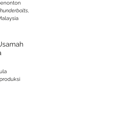
penonton 
hunderbolts
, 
alaysia 
 Usamah 
 
ula 
produksi 