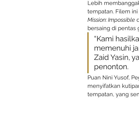
Lebih membanggaka
tempatan. Filem ini
Mission: Impossible
 
bersaing di pentas 
“Kami hasilk
memenuhi ja
Zaid Yasin, 
penonton.
Puan Nini Yusof, P
menyifatkan kutipan
tempatan, yang sem