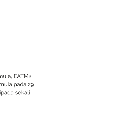
mula, EATM2 
mula pada 29 
pada sekali 