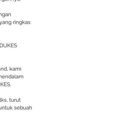
ngan 
yang ringkas 
 DUKES 
and, kami 
 mendalam 
UKES.
ks, turut 
untuk sebuah 