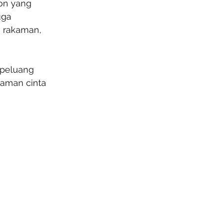
on yang 
uga 
s rakaman, 
 peluang 
aman cinta 