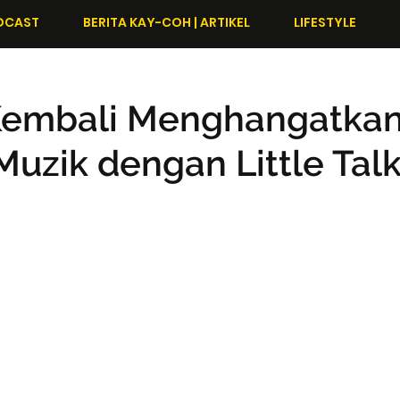
DCAST
BERITA KAY-COH | ARTIKEL
LIFESTYLE
embali Menghangatka
 Muzik dengan Little Tal