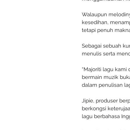
Walaupun melodinya
kesedihan, menampi
tetapi penuh makna
Sebagai sebuah ku
menulis serta menci
“Majoriti lagu kami
bermain muzik buka
dalam penulisan lag
Jipie, produser ber
berkongsi keteruj
lagu berbahasa Ingg