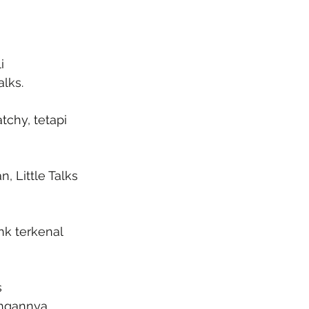
i 
lks.
chy, tetapi 
 Little Talks 
k terkenal 
 
ngannya.