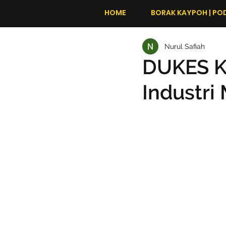
HOME
BORAK KAYPOH | PO
Nurul Safiah
DUKES K
Industri