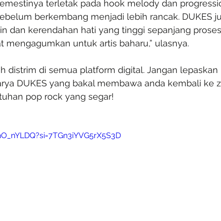
 semestinya terletak pada hook melody dan progressi
sebelum berkembang menjadi lebih rancak. DUKES j
in dan kerendahan hati yang tinggi sepanjang prose
at mengagumkan untuk artis baharu,” ulasnya.
leh distrim di semua platform digital. Jangan lepaskan
arya DUKES yang bakal membawa anda kembali ke z
tuhan pop rock yang segar!
rhO_nYLDQ?si=7TGn3iYVG5rX5S3D