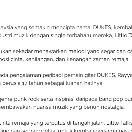
laysia yang semakin mencipta nama, DUKES, kembal
stri muzik dengan single terbaharu mereka, Little Ta
bukan sekadar menawarkan melodi yang segar dan cat
si cinta, kehilangan, dan kenangan zaman remaja.
pada pengalaman peribadi pemain gitar DUKES, Rayyan,
au berusia 17 tahun sebagai luahan hatinya.
nre punk rock serta inspirasi daripada band pop pun
i membawakan nuansa muzik yang penuh nostalgia.
nta remaja yang terputus di tengah jalan, Little Talks
nginan seorang lelaki untuk kembali bersama pasa