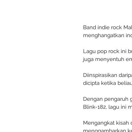
Band indie rock Ma
menghangatkan indu
Lagu pop rock ini 
juga menyentuh emo
Diinspirasikan dari
dicipta ketika beli
Dengan pengaruh ge
Blink-182, lagu in
Mengangkat kisah ci
menggambarkan kei