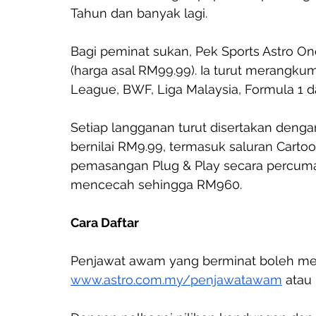
Tahun dan banyak lagi.
Bagi peminat sukan, Pek Sports Astro O
(harga asal RM99.99). Ia turut merangkum
League, BWF, Liga Malaysia, Formula 1 d
Setiap langganan turut disertakan den
bernilai RM9.99, termasuk saluran Carto
pemasangan Plug & Play secara percuma
mencecah sehingga RM960.
Cara Daftar
Penjawat awam yang berminat boleh men
www.astro.com.my/penjawatawam
 atau