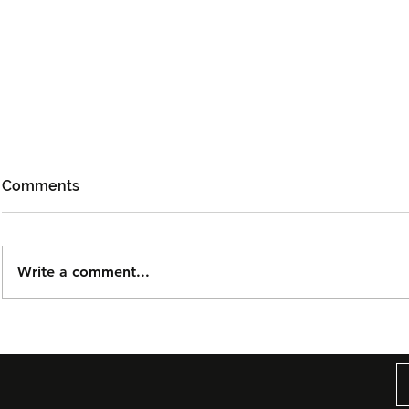
Comments
Write a comment...
Björn Again Kembali ke
Tiket Pute
Kuala Lumpur, Janji Malam
Ledang The
Penuh Nostalgia Buat
Dijual Ber
Peminat ABBA
2026