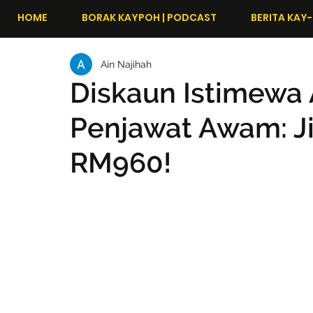
HOME
BORAK KAYPOH | PODCAST
BERITA KAY-
Ain Najihah
Diskaun Istimewa 
Penjawat Awam: J
RM960!