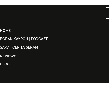
Orkestra Bersama Aubrey
Gegar Ode
Suwito Pada 8 November
Konsert He
Loud
HOME
BORAK KAYPOH | PODCAST
SAKA | CERITA SERAM
REVIEWS
BLOG