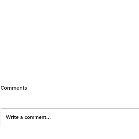
Comments
Write a comment...
Noh Salleh Bawa Magis
XPDC Kita 