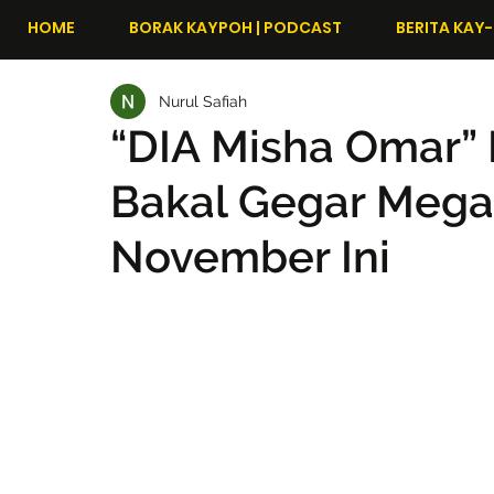
HOME
BORAK KAYPOH | PODCAST
BERITA KAY-
Nurul Safiah
“DIA Misha Omar” 
Bakal Gegar Mega
November Ini