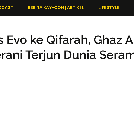
DCAST
BERITA KAY-COH | ARTIKEL
LIFESTYLE
is Evo ke Qifarah, Ghaz 
rani Terjun Dunia Sera