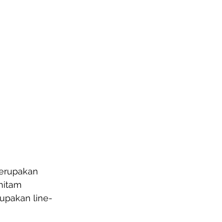
erupakan 
hitam 
rupakan line-