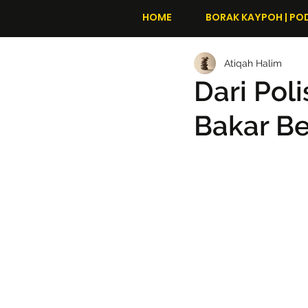
HOME
BORAK KAYPOH | PO
Atiqah Halim
Dari Pol
Bakar Be