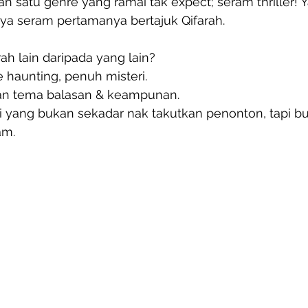
 satu genre yang ramai tak expect; seram thriller! Y
rya seram pertamanya bertajuk Qifarah.
ah lain daripada yang lain?
e haunting, penuh misteri.
gan tema balasan & keampunan.
 yang bukan sekadar nak takutkan penonton, tapi buat
am.