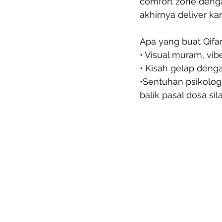
comfort zone dengan
akhirnya deliver ka
Apa yang buat Qifar
• Visual muram, vib
• Kisah gelap den
•Sentuhan psikologi
balik pasal dosa sil