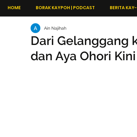
HOME
BORAK KAYPOH | PODCAST
BERITA KAY-
Ain Najihah
Dari Gelanggang k
dan Aya Ohori Kin