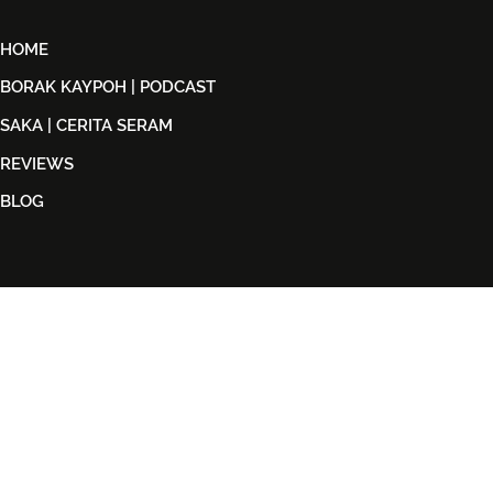
HOME
BORAK KAYPOH | PODCAST
SAKA | CERITA SERAM
REVIEWS
BLOG