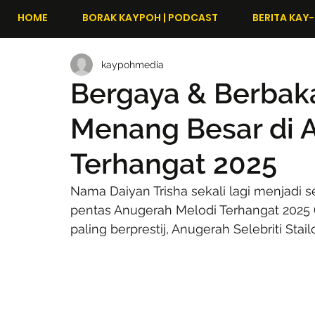
HOME
BORAK KAYPOH | PODCAST
BERITA KAY-
kaypohmedia
Bergaya & Berbaka
Menang Besar di 
Terhangat 2025
Nama Daiyan Trisha sekali lagi menjadi 
pentas Anugerah Melodi Terhangat 2025 
paling berprestij, Anugerah Selebriti Sta