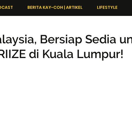
DCAST
BERITA KAY-COH | ARTIKEL
LIFESTYLE
alaysia, Bersiap Sedia u
RIIZE di Kuala Lumpur!