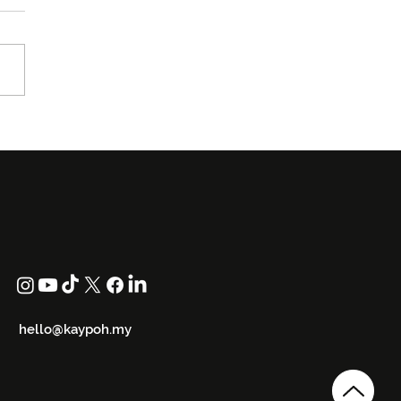
 Kita Peng Yu Bakal
ar Odeon KL Dengan
ert Headbang Live &
d
hello@kaypoh.my