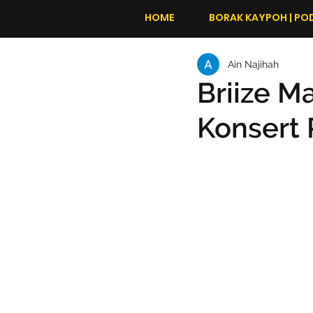
HOME
BORAK KAYPOH | PO
Ain Najihah
Briize M
Konsert 