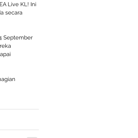
A Live KL! Ini 
a secara 
 4 September 
reka 
apai 
hagian 