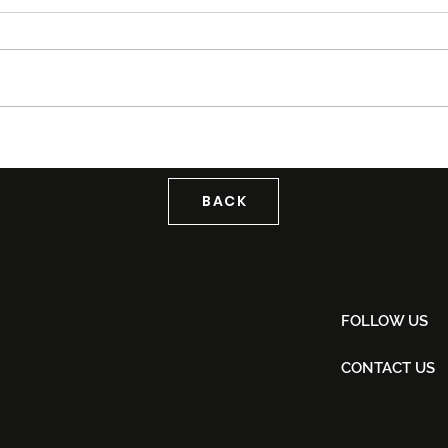
Noh Salleh Bawa Magis
XPDC
Orkestra Bersama Aubrey
Geg
Suwito Pada 8 November
Kons
Lou
BACK
FOLLOW US
CONTACT US