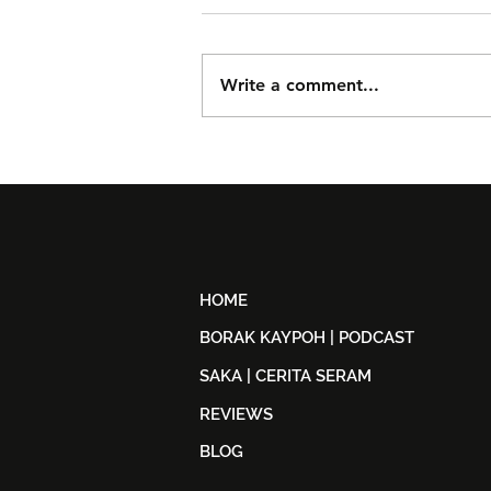
Write a comment...
Björn Again Kembali ke
Kuala Lumpur, Janji Malam
Penuh Nostalgia Buat
Peminat ABBA
HOME
BORAK KAYPOH | PODCAST
SAKA | CERITA SERAM
REVIEWS
BLOG