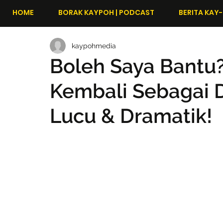
HOME
BORAK KAYPOH | PODCAST
BERITA KAY-
kaypohmedia
Boleh Saya Bantu?
Kembali Sebagai D
Lucu & Dramatik!