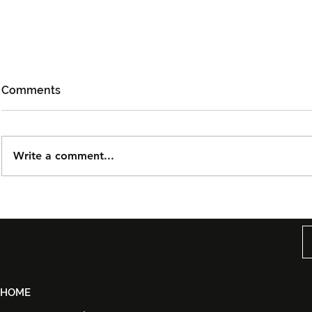
Comments
Write a comment...
Björn Again Kembali ke
Tiket Pute
Kuala Lumpur, Janji Malam
Ledang The
Penuh Nostalgia Buat
Dijual Ber
Peminat ABBA
2026
HOME