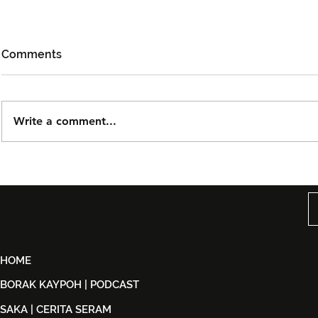
Comments
Write a comment...
Björn Again Kembali ke
DOLLA Kem
Kuala Lumpur, Janji Malam
'G.O.A.T', P
Penuh Nostalgia Buat
Kolaborasi
Peminat ABBA
Untuk Era 
HOME
BORAK KAYPOH | PODCAST
SAKA | CERITA SERAM