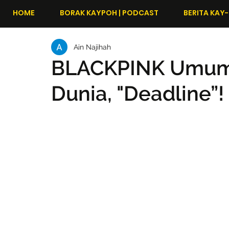
HOME
BORAK KAYPOH | PODCAST
BERITA KAY-
Ain Najihah
BLACKPINK Umum
Dunia, "Deadline”!