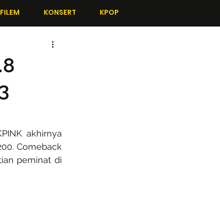
FILEM
KONSERT
KPOP
.8
3
PINK akhirnya 
 200. Comeback 
an peminat di 