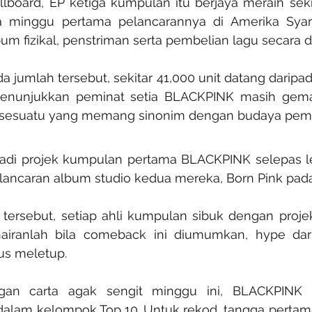
lboard, EP ketiga kumpulan itu berjaya meraih sekit
 minggu pertama pelancarannya di Amerika Syarik
um fizikal, penstriman serta pembelian lagu secara di
a jumlah tersebut, sekitar 41,000 unit datang daripad
ni menunjukkan peminat setia BLACKPINK masih ge
ya sesuatu yang memang sinonim dengan budaya pem
adi projek kumpulan pertama BLACKPINK selepas leb
elancaran album studio kedua mereka, Born Pink pada
tersebut, setiap ahli kumpulan sibuk dengan proje
hairanlah bila comeback ini diumumkan, hype dar
us meletup.
gan carta agak sengit minggu ini, BLACKPINK m
alam kelompok Top 10. Untuk rekod, tangga pertama