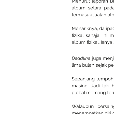
Menurut laporan Bil
album setara pada
termasuk jualan alb
Menariknya, daripad
fizikal sahaja. I
album fizikal. Ian
Deadline
 juga menj
lima bulan sejak p
Sepanjang tempoh 
masing. Jadi tak 
global memang ter
Walaupun persain
menempatkan diri d