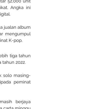
ar 52,000 unit 
at. Angka ini 
gital.
a jualan album 
mar mengumpul 
inat K-pop.
ih tiga tahun 
 tahun 2022.
k solo masing-
ipada peminat 
asih berjaya 
 carta minggu 