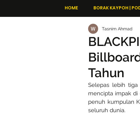
HOME
BORAK KAYPOH | PO
Tasnim Ahmad
BLACKPI
Billboar
Tahun
Selepas lebih tig
mencipta impak di 
penuh kumpulan K-
seluruh dunia.