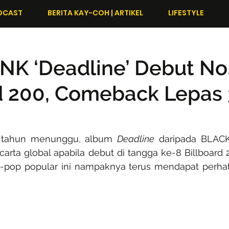
DCAST
BERITA KAY-COH | ARTIKEL
LIFESTYLE
NK ‘Deadline’ Debut No
d 200, Comeback Lepas 
a tahun menunggu, album 
Deadline
 daripada BLACK
carta global apabila debut di tangga ke-8 Billboard
pop popular ini nampaknya terus mendapat perhati