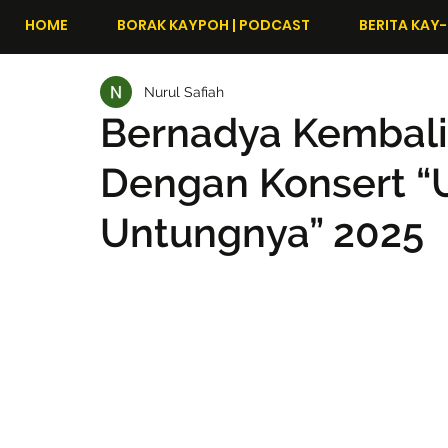
HOME
BORAK KAYPOH | PODCAST
BERITA KAY-
Nurul Safiah
Bernadya Kembali 
Dengan Konsert “
Untungnya” 2025