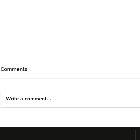
Comments
Write a comment...
Björn Again Kembali ke
Noh Salleh
Kuala Lumpur, Janji Malam
Orkestra B
Penuh Nostalgia Buat
Suwito Pa
Peminat ABBA