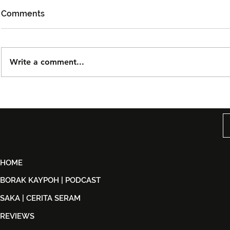
Comments
Write a comment...
Björn Again Kembali ke
Tiket Pute
Kuala Lumpur, Janji Malam
Ledang The
Penuh Nostalgia Buat
Dijual Ber
Peminat ABBA
2026
HOME
BORAK KAYPOH | PODCAST
SAKA | CERITA SERAM
REVIEWS