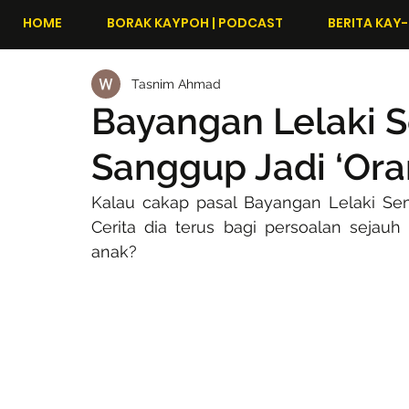
HOME
BORAK KAYPOH | PODCAST
BERITA KAY-
Tasnim Ahmad
Bayangan Lelaki S
Sanggup Jadi ‘Ora
Kalau cakap pasal Bayangan Lelaki Semp
Cerita dia terus bagi persoalan seja
anak?