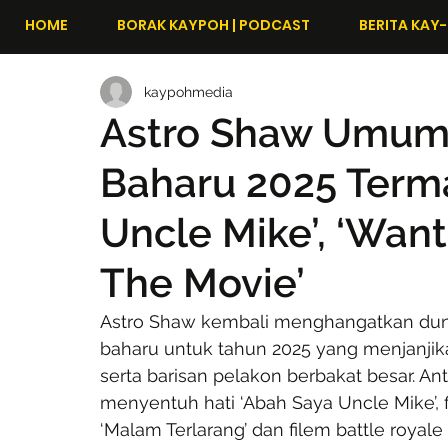
HOME
BORAK KAYPOH | PODCAST
BERITA KAY-
kaypohmedia
Astro Shaw Umum 
Baharu 2025 Term
Uncle Mike’, ‘Wan
The Movie’
Astro Shaw kembali menghangatkan duni
baharu untuk tahun 2025 yang menjanjika
serta barisan pelakon berbakat besar. Ant
menyentuh hati ‘Abah Saya Uncle Mike’, f
‘Malam Terlarang’ dan filem battle royale