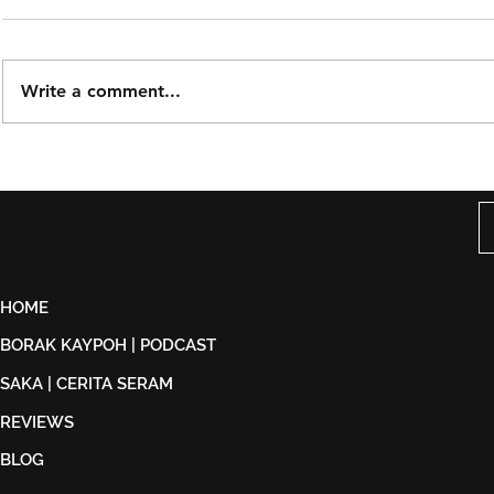
Write a comment...
Björn Again Kembali ke
Tiket Pute
Kuala Lumpur, Janji Malam
Ledang The
Penuh Nostalgia Buat
Dijual Ber
Peminat ABBA
2026
HOME
BORAK KAYPOH | PODCAST
SAKA | CERITA SERAM
REVIEWS
BLOG