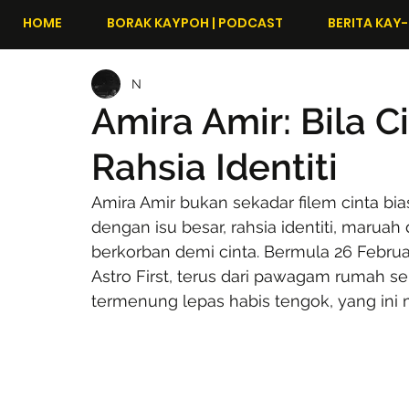
HOME
BORAK KAYPOH | PODCAST
BERITA KAY-
N
Amira Amir: Bila 
Rahsia Identiti
Amira Amir bukan sekadar filem cinta bias
dengan isu besar, rahsia identiti, maru
berkorban demi cinta. Bermula 26 Februar
Astro First, terus dari pawagam rumah sen
termenung lepas habis tengok, yang ini