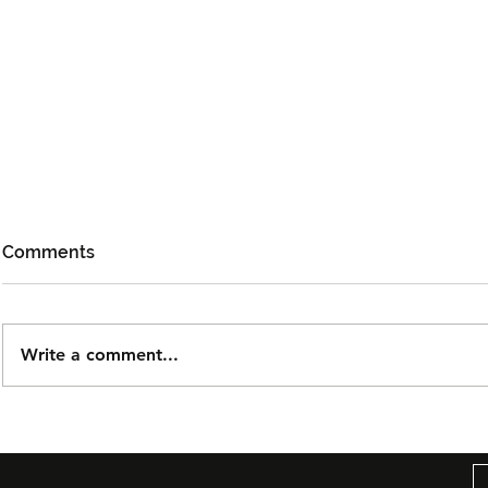
Comments
Write a comment...
Björn Again Kembali ke
Tiket Pute
Kuala Lumpur, Janji Malam
Ledang The
Penuh Nostalgia Buat
Dijual Ber
Peminat ABBA
2026